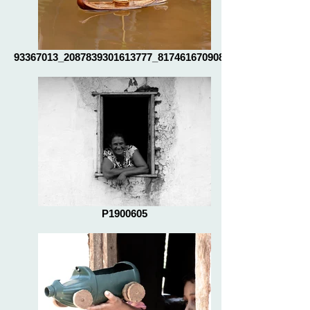
93367013_2087839301613777_81746167090852
P1900605