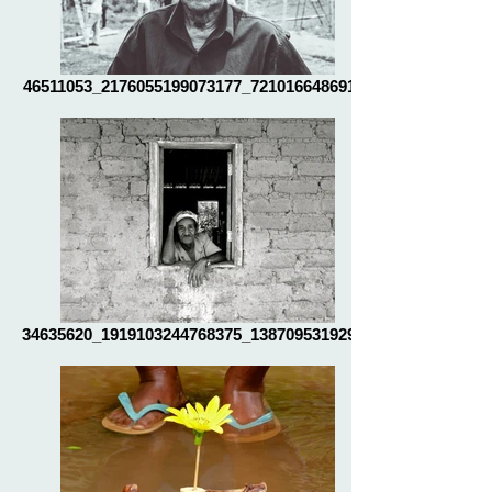
46511053_2176055199073177_72101664869150
34635620_1919103244768375_13870953192918