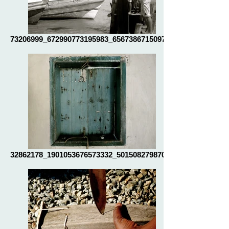
73206999_672990773195983_656738671509739
32862178_1901053676573332_50150827987052