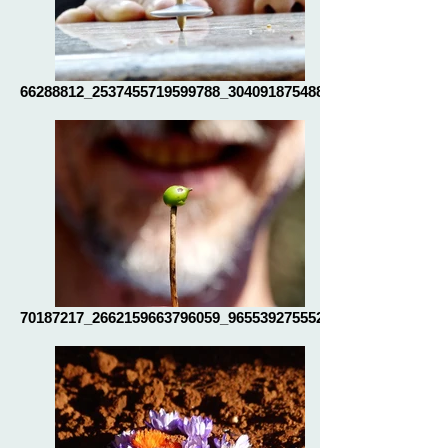
66288812_2537455719599788_30409187548893
70187217_2662159663796059_96553927555258