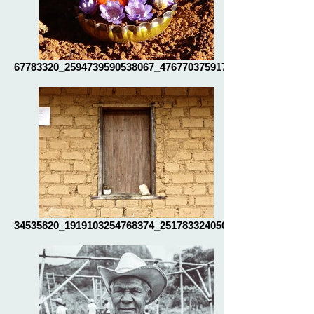
67783320_2594739590538067_47677037591763
34535820_1919103254768374_25178332405054