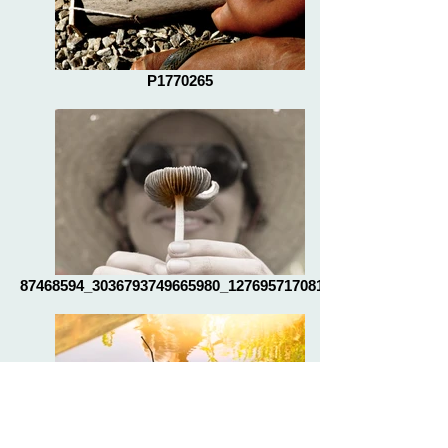
P1770265
87468594_3036793749665980_12769571708180