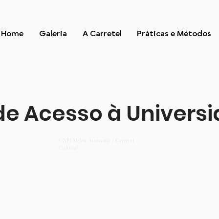
Home
Galeria
A Carretel
Práticas e Métodos
e Acesso à Univers
CNPJ Melon Assessoria / Carretel
Cultural