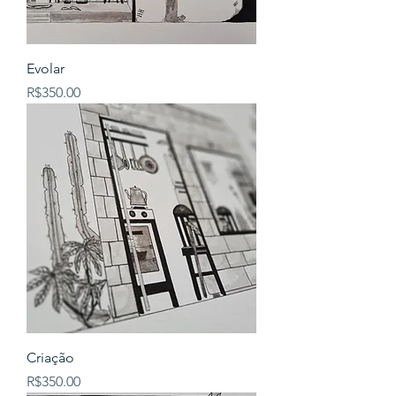
Evolar
Price
R$350.00
Criação
Price
R$350.00