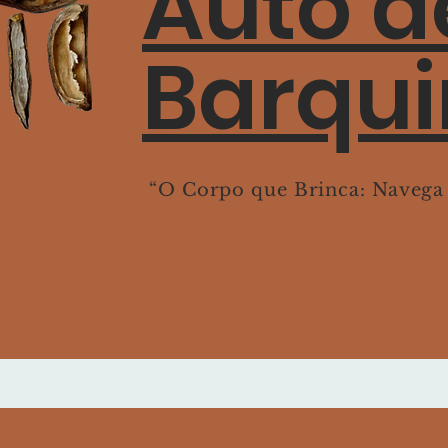
Auto d
Barqu
“O Corpo que Brinca: Navega n