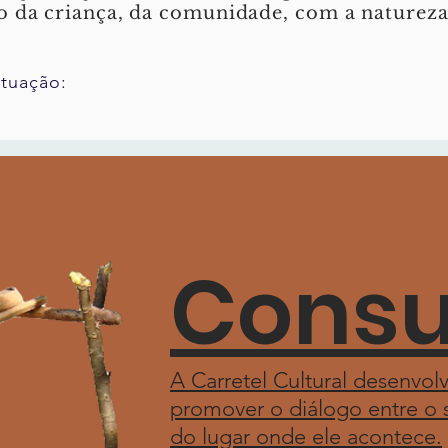
da criança, da comunidade, com a natureza, 
tuação:
Consu
A Carretel Cultural desenvo
promover o diálogo entre o s
do lugar onde ele acontece.