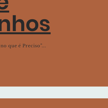
e
inhos
o que é Preciso”...