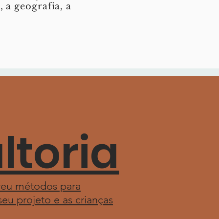
a geografia, a
ltoria
lveu métodos para
eu projeto e as crianças