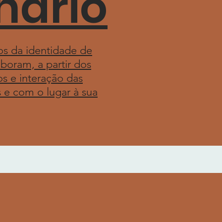
nário
os da identidade de
oram, a partir dos
s e interação das
 e com o lugar à sua