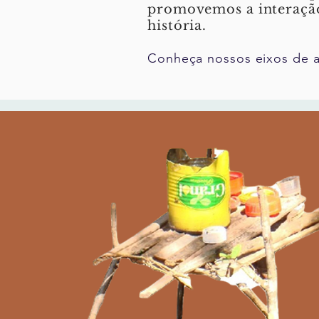
promovemos a interação 
história.
Conheça nossos eixos de a