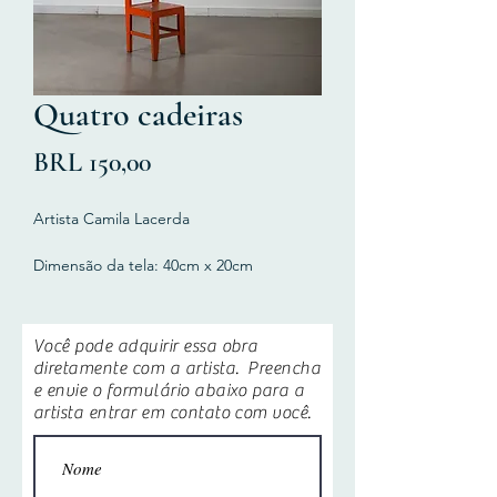
Quatro cadeiras
Precio
BRL 150,00
Artista Camila Lacerda
Dimensão da tela: 40cm x 20cm
Técnica da instalação: foto, texto s/
papel, acrílica s/ tela, acrílica s/ madeira.
Você pode adquirir essa obra
Disponível Print em A3 da Fotografia.
diretamente com a artista. Preencha
Frete não incluso.
e envie o formulário abaixo para a
artista entrar em contato com você.