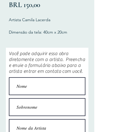
Precio
BRL 150,00
Artista Camila Lacerda
Dimensão da tela: 40cm x 20cm
Técnica da instalação: foto, texto s/
papel, acrílica s/ tela, acrílica s/ madeira.
Você pode adquirir essa obra
Disponível Print em A3 da Fotografia.
diretamente com a artista. Preencha
Frete não incluso.
e envie o formulário abaixo para a
artista entrar em contato com você.