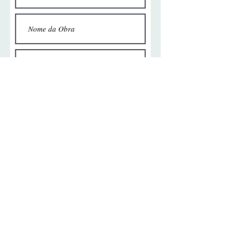
Enviar
VOLTE PARA GALERIA
Carretel Cultural:
11.124.259
/0001-1 - Belo