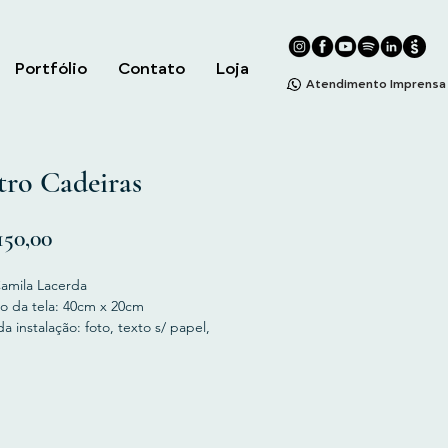
Portfólio
Contato
Loja
Atendimento Imprensa
ro Cadeiras
Precio
50,00
Camila Lacerda
o da tela: 40cm x 20cm
a instalação: foto, texto s/ papel,
s/ tela, acrílica s/ madeira.
el Print em A3 da Fotografia.
o incluso.