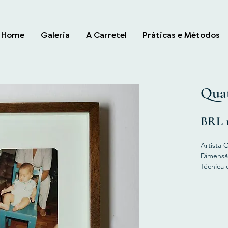
Home
Galeria
A Carretel
Práticas e Métodos
Quat
BRL 1
Artista 
Dimensã
Técnica d
acrílica 
Disponív
Frete nã